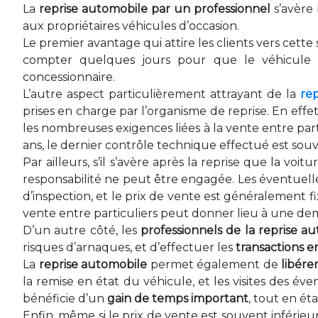
La
reprise automobile par un professionnel
s’avère 
aux propriétaires véhicules d’occasion.
Le premier avantage qui attire les clients vers cette
compter quelques jours pour que le véhicule d’o
concessionnaire.
L’autre aspect particulièrement attrayant de la
re
prises en charge par l’organisme de reprise. En effe
les nombreuses exigences liées à la vente entre par
ans, le dernier contrôle technique effectué est souven
Par ailleurs, s’il s’avère après la reprise que la vo
responsabilité ne peut être engagée. Les éventuelles
d’inspection, et le prix de vente est généralement f
vente entre particuliers peut donner lieu à une dem
D’un autre côté, les
professionnels de la reprise a
risques d’arnaques, et d’effectuer les
transactions e
La
reprise automobile
permet également de
libére
la remise en état du véhicule, et les visites des év
bénéficie d’un
gain de temps important
, tout en ét
Enfin, même si le prix de vente est souvent inférieur