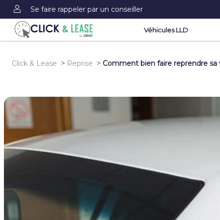
Se faire rappeler par un conseiller
Véhicules LLD
Click & Lease
>
Reprise
>
Comment bien faire reprendre sa v