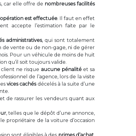
, car elle offre de
nombreuses facilités
l’opération est effectuée
. Il faut en effet
nt accepte l’estimation faite par le
és administratives
, qui sont totalement
ion de vente ou de non-gage, ni de gérer
mois. Pour un véhicule de moins de huit
n qu’il soit toujours valide.
e client ne risque
aucune pénalité
et sa
essionnel de l’agence, lors de la visite
des
vices cachés
décelés à la suite d’une
nte.
rmet de rassurer les vendeurs quant aux
eur
, telles que le dépôt d’une annonce,
le propriétaire de la voiture d’occasion
sion sont éligibles à des
primes d’achat
,