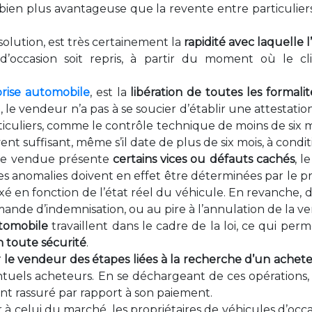
bien plus avantageuse que la revente entre particuliers
 solution, est très certainement la
rapidité avec laquelle 
ccasion soit repris, à partir du moment où le clie
prise automobile
, est la
libération de toutes les formalit
t, le vendeur n’a pas à se soucier d’établir une attestat
ticuliers, comme le contrôle technique de moins de six 
t suffisant, même s’il date de plus de six mois, à conditio
iture vendue présente
certains vices ou défauts cachés
, l
 anomalies doivent en effet être déterminées par le prof
ixé en fonction de l’état réel du véhicule. En revanche, 
ande d’indemnisation, ou au pire à l’annulation de la ve
utomobile
travaillent dans le cadre de la loi, ce qui pe
n toute sécurité
.
r le vendeur des étapes liées à la recherche d’un achet
entuels acheteurs. En se déchargeant de ces opérations, 
ant rassuré par rapport à son paiement.
 à celui du marché, les propriétaires de véhicules d’occa